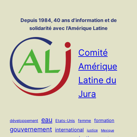
Panneau de gestion des cookies
Aller
au
Depuis 1984, 40 ans d’information et de
contenu
solidarité avec l’Amérique Latine
Comité
Amérique
Latine du
Jura
eau
formation
femme
développement
Etats-Unis
gouvernement
international
justice
Mexique