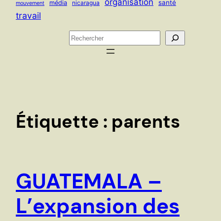
organisation
santé
média
nicaragua
mouvement
travail
R
e
c
h
e
r
c
Étiquette :
parents
h
e
r
GUATEMALA –
L’expansion des