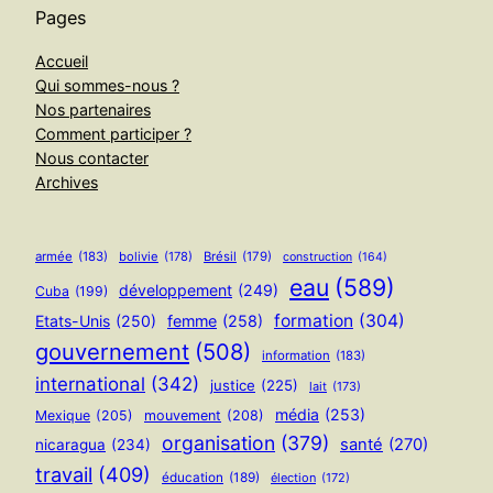
Pages
Accueil
Qui sommes-nous ?
Nos partenaires
Comment participer ?
Nous contacter
Archives
armée
(183)
bolivie
(178)
Brésil
(179)
construction
(164)
eau
(589)
développement
(249)
Cuba
(199)
formation
(304)
Etats-Unis
(250)
femme
(258)
gouvernement
(508)
information
(183)
international
(342)
justice
(225)
lait
(173)
média
(253)
Mexique
(205)
mouvement
(208)
organisation
(379)
santé
(270)
nicaragua
(234)
travail
(409)
éducation
(189)
élection
(172)