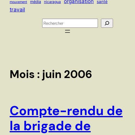
organisation
santé
média
nicaragua
mouvement
travail
R
e
c
h
e
r
c
Mois :
juin 2006
h
e
r
Compte-rendu de
la brigade de