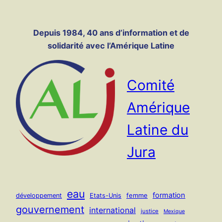
Panneau de gestion des cookies
Aller
au
Depuis 1984, 40 ans d’information et de
contenu
solidarité avec l’Amérique Latine
Comité
Amérique
Latine du
Jura
eau
formation
femme
développement
Etats-Unis
gouvernement
international
justice
Mexique