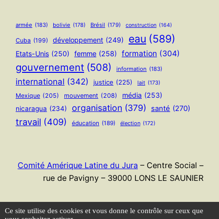
armée
(183)
bolivie
(178)
Brésil
(179)
construction
(164)
eau
(589)
développement
(249)
Cuba
(199)
formation
(304)
Etats-Unis
(250)
femme
(258)
gouvernement
(508)
information
(183)
international
(342)
justice
(225)
lait
(173)
média
(253)
Mexique
(205)
mouvement
(208)
organisation
(379)
santé
(270)
nicaragua
(234)
travail
(409)
éducation
(189)
élection
(172)
Comité Amérique Latine du Jura
– Centre Social –
rue de Pavigny – 39000 LONS LE SAUNIER
Flux RSS
Ce site utilise des cookies et vous donne le contrôle sur ceux que